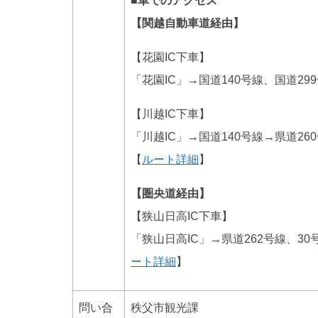
■車でのアクセス
【関越自動車道経由】
【花園IC下車】
「花園IC」→国道140号線、国道29
【川越IC下車】
「川越IC」→国道140号線→県道2
【
ルート詳細
】
【圏央道経由】
【狭山日高IC下車】
「狭山日高IC」→県道262号線、3
ート詳細
】
問い合
秩父市観光課