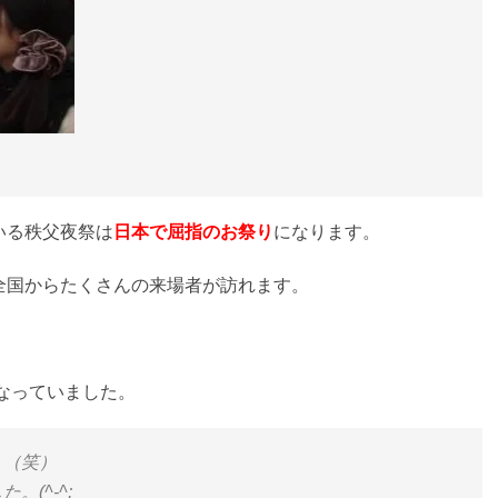
いる秩父夜祭は
日本で屈指のお祭り
になります。
全国からたくさんの来場者が訪れます。
。
になっていました。
。（笑）
(^-^;