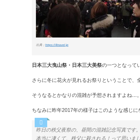
出典；
https://4travel.jp
日本三大曳山祭・日本三大美祭
の一つとなって
さらに冬に花火が見れるお祭りということで、
そうなるとかなりの混雑が予想されますよね…
ちなみに昨年2017年の様子はこのような感じ
昨日の秩父夜祭の、昼間の混雑記念写真です
本当に凄くて、秩父に殺される！って思いました。