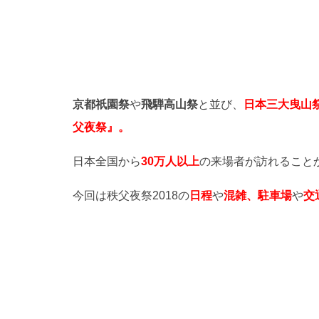
京都祇園祭
や
飛騨高山祭
と並び、
日本三大曳山
父夜祭』。
日本全国から
30万人以上
の来場者が訪れること
今回は秩父夜祭2018の
日程
や
混雑、駐車場
や
交