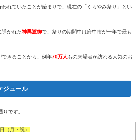
行われていたことが始まりで、現在の「くらやみ祭り」とい
に導かれた
神輿渡御
で、祭りの期間中は府中市が一年で最も
ができることから、例年
70万人
もの来場者が訪れる人気のお
ケジュール
通りです。
6日（月・祝）