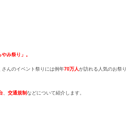
らやみ祭り」。
くさんのイベント祭りには例年
70万人
が訪れる人気のお祭り
台
、
交通規制
などについて紹介します。