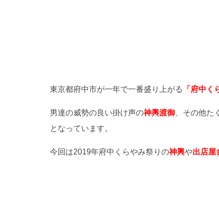
東京都府中市が一年で一番盛り上がる
「府中く
男達の威勢の良い掛け声の
神輿渡御
、その他た
となっています。
今回は2019年府中くらやみ祭りの
神輿
や
出店屋