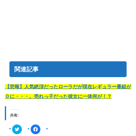
関連記事
【悲報】人気絶頂だったローラだが現在レギュラー番組が
０に・・・。売れっ子だった彼女に一体何が！？
共有:
ク
F
リ
a
ッ
c