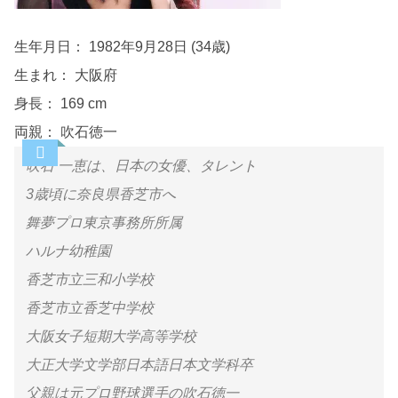
生年月日：
1982年9月28日 (34歳)
生まれ：
大阪府
身長：
169 cm
両親：
吹石徳一
吹石 一恵は、日本の女優、タレント
3歳頃に奈良県香芝市へ
舞夢プロ東京事務所所属
ハルナ幼稚園
香芝市立三和小学校
香芝市立香芝中学校
大阪女子短期大学高等学校
大正大学文学部日本語日本文学科卒
父親は元プロ野球選手の吹石徳一