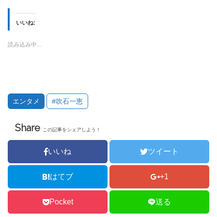
ク
e
し
b
て
o
T
o
いいね:
w
k
i
で
t
共
読み込み中…
t
有
e
す
r
る
で
に
共
は
有
ク
(
リ
新
ッ
し
ク
い
し
エンタメ
#吹石一恵
ウ
て
ィ
く
ン
だ
ド
さ
Share
ウ
い
この記事をシェアしよう！
で
(
開
新
き
し
ま
い
いいね
ツイート
す
ウ
)
ィ
ン
ド
はてブ
+1
ウ
で
開
き
Pocket
送る
ま
す
)