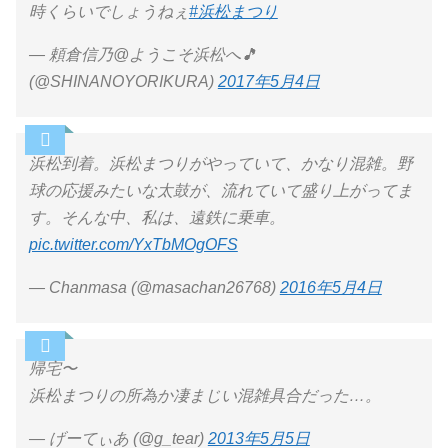
時くらいでしょうねぇ
#浜松まつり
— 頼倉信乃@ようこそ浜松へ🎵
(@SHINANOYORIKURA)
2017年5月4日
浜松到着。浜松まつりがやっていて、かなり混雑。野
球の応援みたいな太鼓が、流れていて盛り上がってま
す。そんな中、私は、遠鉄に乗車。
pic.twitter.com/YxTbMOgOFS
— Chanmasa (@masachan26768)
2016年5月4日
帰宅〜
浜松まつりの所為か凄まじい混雑具合だった…。
— げーてぃあ (@g_tear)
2013年5月5日