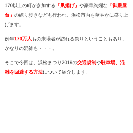
170以上の町が参加する
「凧揚げ」
や豪華絢爛な
「御殿屋
台」
の練り歩きなども行われ、浜松市内を華やかに盛り上
げます。
例年
170万人
もの来場者が訪れる祭りということもあり、
かなりの混雑も・・・。
そこで今回は、浜松まつり2019の
交通規制
や
駐車場、混
雑を回避する方法
について紹介します。