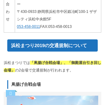
合
ー
わ
〒430-0933 静岡県浜松市中区鍛冶町100-1 ザザ
せ
シティ浜松中央館5F
053-458-0011
FAX:053-458-0013
浜松まつり2019の交通規制について
浜松まつりでは
「凧揚げ合戦会場」、「御殿屋台引き回し
会場」
の2会場で交通規制が行われます。
凧揚げ合戦会場