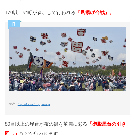
170以上の町が参加して行われる
「凧揚げ合戦」。
出典；
http://hamaho.jugem.jp
80台以上の屋台が夜の街を華麗に彩る
「御殿屋台の引き
回し」
などが行われます。