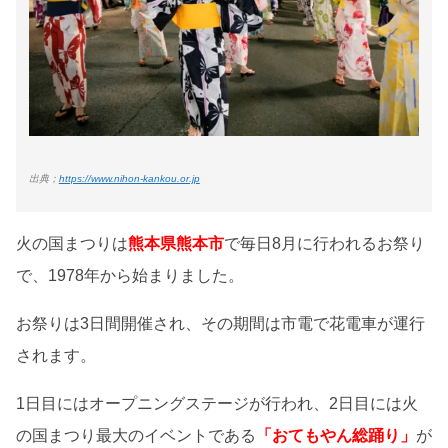
出典；
https://www.nihon-kankou.or.jp
火の国まつりは
熊本県熊本市
で毎日8月に行われるお祭り
で、1978年から始まりました。
お祭りは3日間開催され、その期間は市電で花電車が運行
されます。
1日目にはオープニングステージが行われ、2日目には火
の国まつり最大のイベントである
「おてもやん総踊り」
が