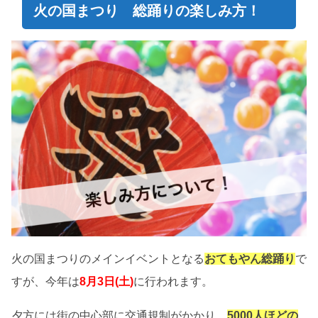
火の国まつり 総踊りの楽しみ方！
火の国まつりのメインイベントとなる
おてもやん総踊り
で
すが、今年は
8月3日(土)
に行われます。
夕方には街の中心部に交通規制がかかり、
5000人ほどの