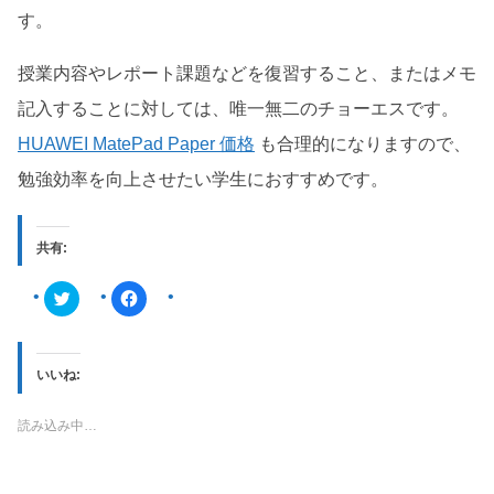
す。
授業内容やレポート課題などを復習すること、またはメモ
記入することに対しては、唯一無二のチョーエスです。
HUAWEI MatePad Paper 価格
も合理的になりますので、
勉強効率を向上させたい学生におすすめです。
共有:
ク
F
リ
a
ッ
c
ク
e
し
b
て
o
T
o
いいね:
w
k
i
で
t
共
読み込み中…
t
有
e
す
r
る
で
に
共
は
有
ク