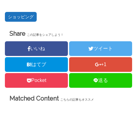
(
リ
新
ッ
し
ク
い
し
ショッピング
ウ
て
ィ
く
ン
だ
ド
さ
Share
ウ
い
この記事をシェアしよう！
で
(
開
新
き
し
ま
い
いいね
ツイート
す
ウ
)
ィ
ン
ド
はてブ
+1
ウ
で
開
き
Pocket
送る
ま
す
)
Matched Content
こちらの記事もオススメ