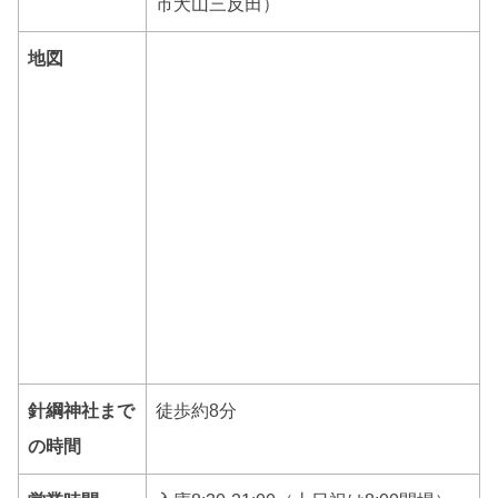
市犬山三反田）
地図
針綱神社まで
徒歩約8分
の時間