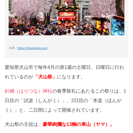
出典；
https://newspicks.com
愛知県犬山市で毎年4月の第1週の土曜日、日曜日に行わ
れているのが
「犬山祭」
になります。
針綱（はりつな）神社
の春季祭礼にあたるこの祭りは、1
日目の「試楽（しんがく）」、2日目の「本楽（ほんが
く）」と、二日間によって開催されています。
犬山祭の主役は、
豪華絢爛な13輌の車山（ヤマ）。