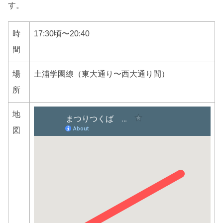
す。
時
17:30頃〜20:40
間
場
土浦学園線（東大通り〜西大通り間）
所
地
図