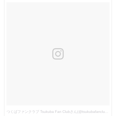
つくばファンクラブ Tsukuba Fan Clubさん(@tsukubafanclub)がシェアした投稿