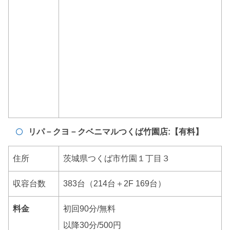
リパ－クヨ－クベニマルつくば竹園店:【有料】
住所
茨城県つくば市竹園１丁目３
収容台数
383台（214台＋2F 169台）
料金
初回90分/無料
以降30分/500円