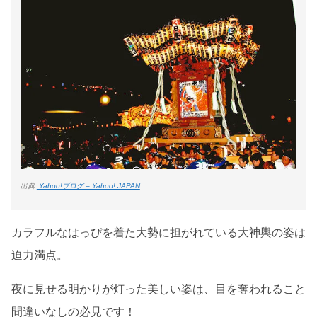
出典:
Yahoo!ブログ – Yahoo! JAPAN
カラフルなはっぴを着た大勢に担がれている大神輿の姿は
迫力満点。
夜に見せる明かりが灯った美しい姿は、目を奪われること
間違いなしの必見です！