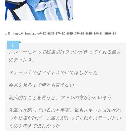
出典：https://48pedia.org/%E6%8C%87%E5%8E%9F%E8%8E%89%E4%B9%83
メンバーにとって総選挙はファンが作ってくれる最大
のチャンス。
ステージ上ではアイドルでいてほしかった
会見を見るまで何とも言えない
個人的なことを言うと、ファンの方がかわいそう
先輩方が怒っているのも事実。私もスキャンダルがあ
った立場だけど、先輩方が作ってくれたステージとい
うのを考えてほしかった