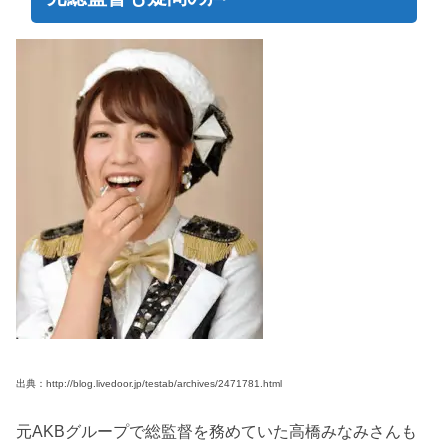
出典：http://blog.livedoor.jp/testab/archives/2471781.html
元AKBグループで総監督を務めていた高橋みなみさんも