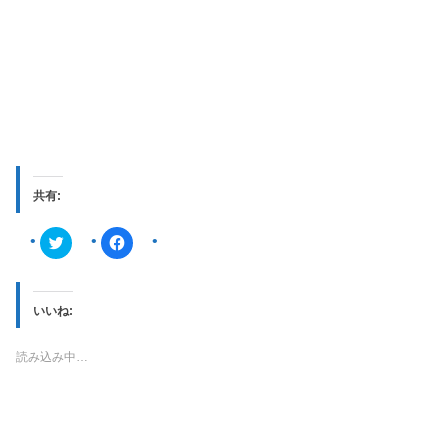
共有:
ク
F
リ
a
ッ
c
ク
e
し
b
て
o
T
o
いいね:
w
k
i
で
t
共
読み込み中…
t
有
e
す
r
る
で
に
共
は
有
ク
(
リ
新
ッ