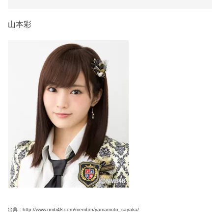
山本彩
出典：http://www.nmb48.com/member/yamamoto_sayaka/