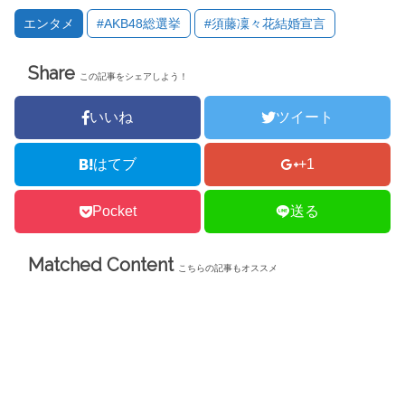
し
ク
い
し
エンタメ
#AKB48総選挙
#須藤凜々花結婚宣言
ウ
て
ィ
く
ン
だ
ド
さ
Share
ウ
い
この記事をシェアしよう！
で
(
開
新
き
し
ま
い
いいね
ツイート
す
ウ
)
ィ
ン
ド
はてブ
+1
ウ
で
開
き
Pocket
送る
ま
す
)
Matched Content
こちらの記事もオススメ