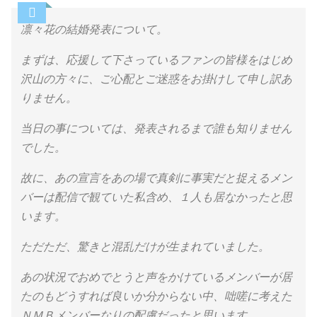
凛々花の結婚発表について。
まずは、応援して下さっているファンの皆様をはじめ
沢山の方々に、ご心配とご迷惑をお掛けして申し訳あ
りません。
当日の事については、発表されるまで誰も知りません
でした。
故に、あの宣言をあの場で真剣に事実だと捉えるメン
バーは配信で観ていた私含め、１人も居なかったと思
います。
ただただ、驚きと混乱だけが生まれていました。
あの状況でおめでとうと声をかけているメンバーが居
たのもどうすれば良いか分からない中、咄嗟に考えた
ＮＭＢメンバーなりの配慮だったと思います。