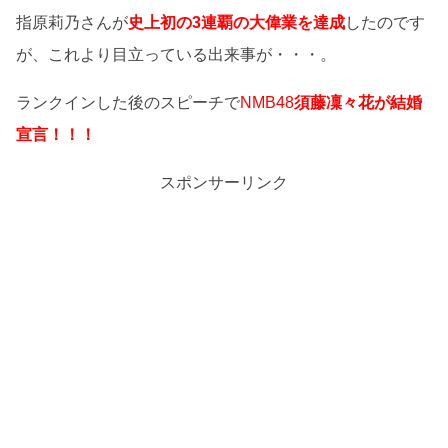
指原莉乃さんが
史上初の3連覇の大偉業を達成
したのです
が、これより目立っている出来事が・・・。
ランクインした後のスピーチで
NMB48
須藤凜々花が結婚
宣言！！！
スポンサーリンク