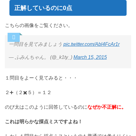
正解しているのに0点
こちらの画像をご覧ください。
一問目を見てみましょう
pic.twitter.com/Abl4FcAr1r
— ふみんちゃん。 (@_k1ty_)
March 15, 2015
１問目をよーく見てみると・・・
２➕（２✖️５）＝１２
のび太はこのように回答しているのに
なぜか不正解に。
これは明らかな採点ミスですよね！