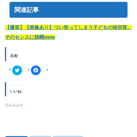
関連記事
【爆笑】【画像あり】つい笑ってしまう子どもの珍回答。
そのセンスに脱帽www
共有:
ク
F
リ
a
ッ
c
ク
e
し
b
て
o
T
o
いいね:
w
k
i
で
t
共
読み込み中…
t
有
e
す
r
る
で
に
共
は
有
ク
(
リ
新
ッ
し
ク