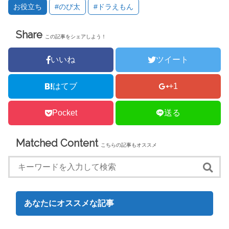
い
し
お役立ち
#のび太
#ドラえもん
ウ
て
ィ
く
ン
だ
ド
さ
Share
ウ
い
この記事をシェアしよう！
で
(
開
新
き
し
ま
い
いいね
ツイート
す
ウ
)
ィ
ン
ド
はてブ
+1
ウ
で
開
き
Pocket
送る
ま
す
)
Matched Content
こちらの記事もオススメ
あなたにオススメな記事