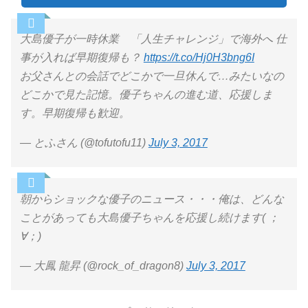
大島優子が一時休業 「人生チャレンジ」で海外へ 仕
事が入れば早期復帰も？
https://t.co/Hj0H3bng6I
お父さんとの会話でどこかで一旦休んで…みたいなの
どこかで見た記憶。優子ちゃんの進む道、応援しま
す。早期復帰も歓迎。
— とふさん (@tofutofu11)
July 3, 2017
朝からショックな優子のニュース・・・俺は、どんな
ことがあっても大島優子ちゃんを応援し続けます( ；
∀；)
— 大鳳 龍昇 (@rock_of_dragon8)
July 3, 2017