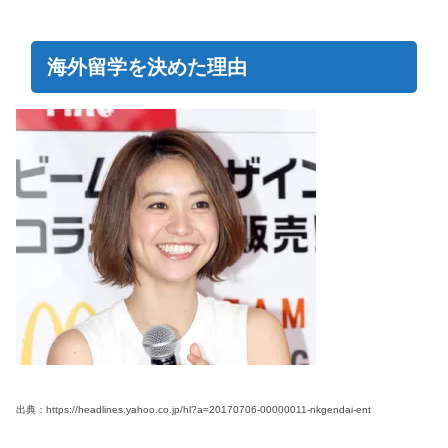
海外留学を決めた理由
出典：https://headlines.yahoo.co.jp/hl?a=20170706-00000011-nkgendai-ent