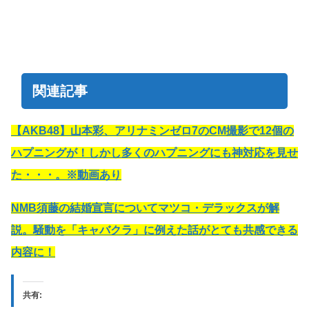
関連記事
【AKB48】山本彩、アリナミンゼロ7のCM撮影で12個の
ハプニングが！しかし多くのハプニングにも神対応を見せ
た・・・。※動画あり
NMB須藤の結婚宣言についてマツコ・デラックスが解
説。騒動を「キャバクラ」に例えた話がとても共感できる
内容に！
共有: