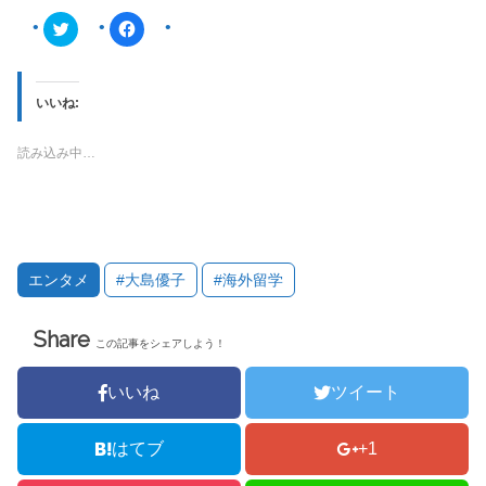
ク
F
リ
a
ッ
c
ク
e
し
b
て
o
T
o
いいね:
w
k
i
で
t
共
読み込み中…
t
有
e
す
r
る
で
に
共
は
有
ク
(
リ
新
ッ
し
ク
い
し
エンタメ
#大島優子
#海外留学
ウ
て
ィ
く
ン
だ
ド
さ
Share
ウ
い
この記事をシェアしよう！
で
(
開
新
き
し
ま
い
いいね
ツイート
す
ウ
)
ィ
ン
ド
はてブ
+1
ウ
で
開