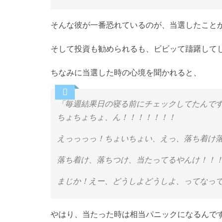
そんな彼が一番恐れているのが、当選したこと
そして投資も勧められるも、ビビッて躊躇して
ちなみに当選した時の心境を聞かれると、
「毎週結果日の寝る前にチェックしてたんです
ちょちょちょ、ん！！！！！！！
えっっっっ！ちょいちょい、えっ、落ち着け
落ち着け、落ちつけ、当たってるやんけ！！
まじか！えー、どうしよどうしよ、ってなって
やはり、当たった時は相当パニックになるんで