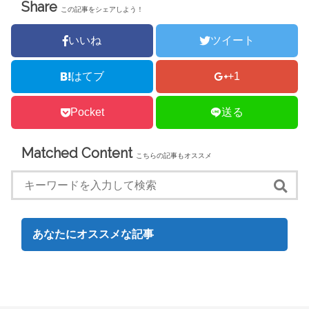
Share
ウ
い
この記事をシェアしよう！
で
(
開
新
き
し
ま
い
いいね
ツイート
す
ウ
)
ィ
ン
ド
はてブ
+1
ウ
で
開
き
Pocket
送る
ま
す
)
Matched Content
こちらの記事もオススメ
あなたにオススメな記事