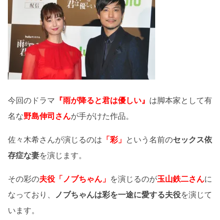
今回のドラマ
『雨が降ると君は優しい』
は脚本家として有
名な
野島伸司さん
が手がけた作品。
佐々木希さんが演じるのは
「彩」
という名前の
セックス依
存症な妻
を演じます。
その彩の
夫役「ノブちゃん」
を演じるのが
玉山鉄二さん
に
なっており、
ノブちゃんは彩を一途に愛する夫役
を演じて
います。