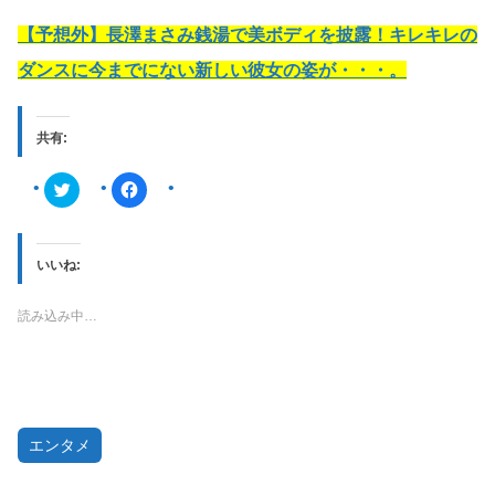
【予想外】長澤まさみ銭湯で美ボディを披露！キレキレの
ダンスに今までにない新しい彼女の姿が・・・。
共有:
ク
F
リ
a
ッ
c
ク
e
し
b
て
o
T
o
いいね:
w
k
i
で
t
共
読み込み中…
t
有
e
す
r
る
で
に
共
は
有
ク
(
リ
新
ッ
し
ク
い
し
エンタメ
ウ
て
ィ
く
ン
だ
ド
さ